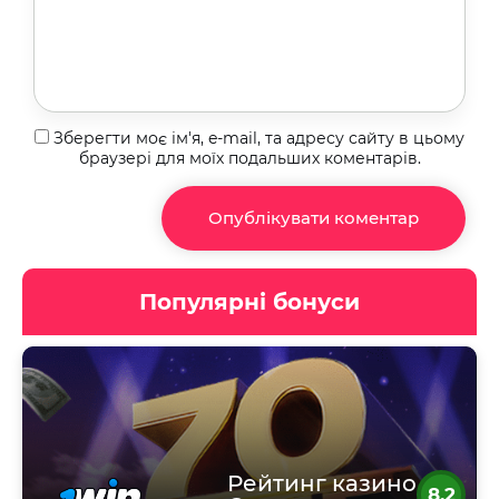
Зберегти моє ім'я, e-mail, та адресу сайту в цьому
браузері для моїх подальших коментарів.
Популярні бонуси
Рейтинг казино
8.2