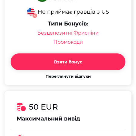
Не приймає гравців з US
Типи Бонусів:
Бездепозитні Фриспіни
Промокоди
Взяти бонус
Переглянути відгуки
50 EUR
Максимальний вивід