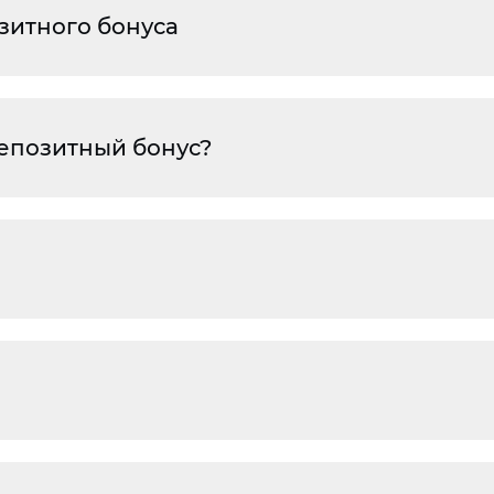
зитного бонуса
депозитный бонус?