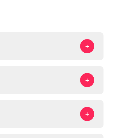
+
+
+