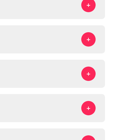
+
+
+
+