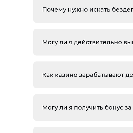
Почему нужно искать безде
Могу ли я действительно вы
Как казино зарабатывают де
Могу ли я получить бонус з