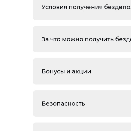
Условия получения бездепо
За что можно получить без
Бонусы и акции
Безопасность