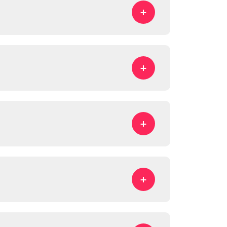
+
+
+
+