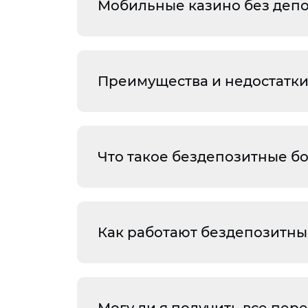
Мобильные казино без деп
Преимущества и недостатки
Что такое бездепозитные б
Как работают бездепозитны