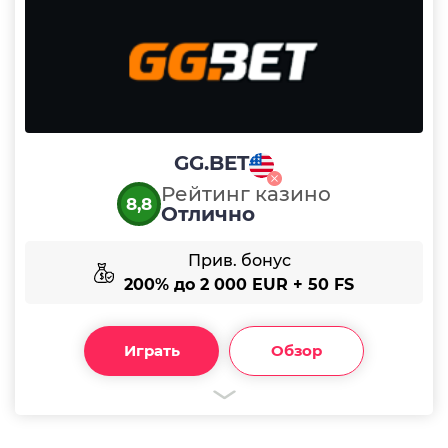
Gamevy
Gaming Corps
Gamomat
Gamzix
Genesis Gaming
GG.BET
Genii
Рейтинг казино
8,8
Отлично
Gold Coin Studios
Golden Hero
Прив. бонус
Golden Race
200% до 2 000 EUR + 50 FS
Golden Rock Studios
Играть
Обзор
GONG Gaming
Greentube
Habanero