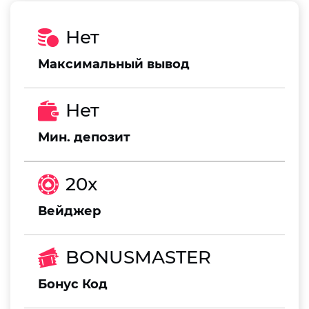
Нет
Максимальный вывод
Нет
Мин. депозит
20x
Вейджер
BONUSMASTER
Бонус Код