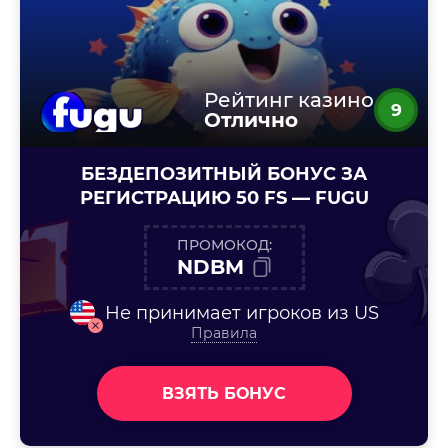
Рейтинг казино
9
Отлично
БЕЗДЕПОЗИТНЫЙ БОНУС ЗА
РЕГИСТРАЦИЮ 50 FS — FUGU
ПРОМОКОД:
NDBM
Не принимает игроков из US
Правила
ВЗЯТЬ БОНУС