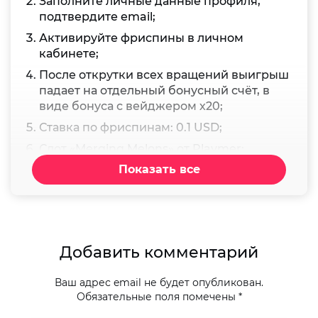
Заполните личные данные профиля,
подтвердите email;
Активируйте фриспины в личном
кабинете;
После открутки всех вращений выигрыш
падает на отдельный бонусный счёт, в
виде бонуса с вейджером х20;
Ставка по фриспинам: 0.1 USD;
Слот «Merging Melons» от Playmer;
Показать все
Бонусы не ограничивает список игр/
ставок или вывод средств;
Максимальная сумма вывода с данного
бонуса не ограничен.
Добавить комментарий
Ваш адрес email не будет опубликован.
Обязательные поля помечены
*