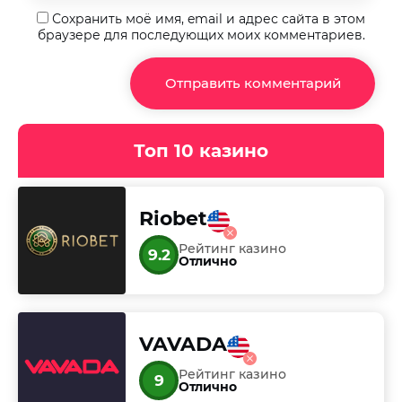
Сохранить моё имя, email и адрес сайта в этом
браузере для последующих моих комментариев.
Топ 10 казино
Riobet
Рейтинг казино
9.2
Отлично
VAVADA
Рейтинг казино
9
Отлично