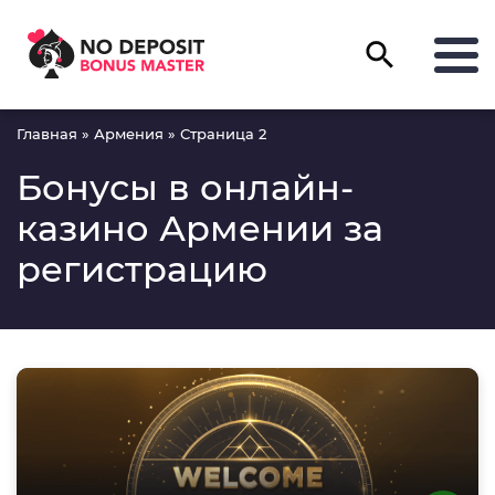
Главная
»
Армения
»
Страница 2
Бонусы в онлайн-
казино Армении за
регистрацию