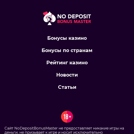
Бонусы казино
Бонусы по странам
Рейтинг казино
Новости
Статьи
Сайт NoDepositBonusMaster не предоставляет никакие игры на
деньги, не призывает к игре и носит исключительно