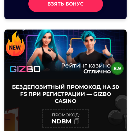
ВЗЯТЬ БОНУС
Рейтинг казино
8.9
Отлично
БЕЗДЕПОЗИТНЫЙ ПРОМОКОД НА 50
FS ПРИ РЕГИСТРАЦИИ — GIZBO
CASINO
ПРОМОКОД:
NDBM