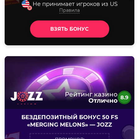
Не принимает игроков из US
Правила
ВЗЯТЬ БОНУС
Рейтинг казино
8.9
Отлично
БЕЗДЕПОЗИТНЫЙ БОНУС 50 FS
«MERGING MELONS» — JOZZ