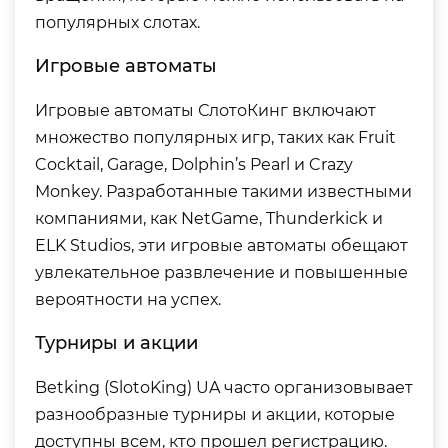
популярных слотах.
Игровые автоматы
Игровые автоматы СлотоКинг включают
множество популярных игр, таких как Fruit
Cocktail, Garage, Dolphin’s Pearl и Crazy
Monkey. Разработанные такими известными
компаниями, как NetGame, Thunderkick и
ELK Studios, эти игровые автоматы обещают
увлекательное развлечение и повышенные
вероятности на успех.
Турниры и акции
Betking (SlotoKing) UA часто организовывает
разнообразные турниры и акции, которые
доступны всем, кто прошел регистрацию.