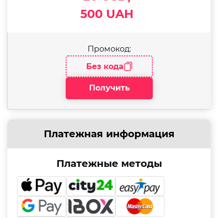
500 UAH
Промокод:
Без кода
Получить
Платежная информация
Платежные методы