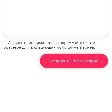
Сохранить моё имя, email и адрес сайта в этом
браузере для последующих моих комментариев.