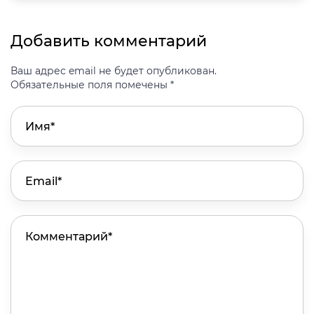
Добавить комментарий
Ваш адрес email не будет опубликован.
Обязательные поля помечены
*