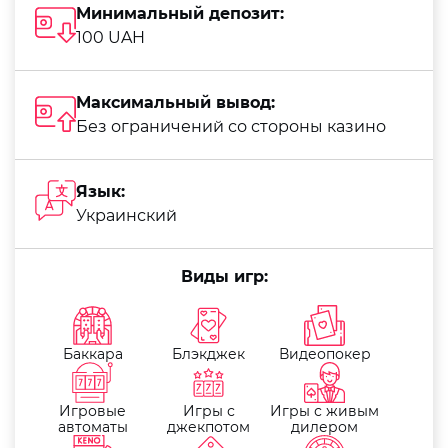
Минимальный депозит:
100 UAH
Максимальный вывод:
Без ограничений со стороны казино
Язык:
Украинский
Виды игр:
Баккара
Блэкджек
Видеопокер
Игровые
Игры с
Игры с живым
автоматы
джекпотом
дилером