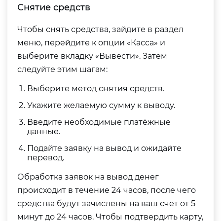
Снятие средств
Чтобы снять средства, зайдите в раздел
меню, перейдите к опции «Касса» и
выберите вкладку «Вывести». Затем
следуйте этим шагам:
Выберите метод снятия средств.
Укажите желаемую сумму к выводу.
Введите необходимые платёжные
данные.
Подайте заявку на вывод и ожидайте
перевод.
Обработка заявок на вывод денег
происходит в течение 24 часов, после чего
средства будут зачислены на ваш счет от 5
минут до 24 часов. Чтобы подтвердить карту,