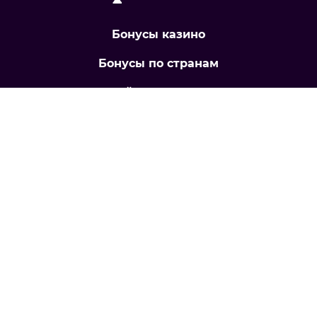
Бонусы казино
Бонусы по странам
Рейтинг казино
Новости
Статьи
Сайт NoDepositBonusMaster не предоставляет никакие игры на
деньги, не призывает к игре и носит исключительно
информационный характер.
Играйте аккуратно, в случае зависимости обращайтесь к
специалистам.