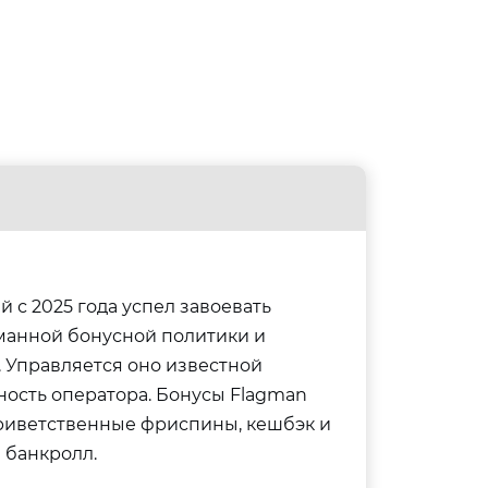
 с 2025 года успел завоевать
уманной бонусной политики и
. Управляется оно известной
зность оператора. Бонусы Flagman
приветственные фриспины, кешбэк и
 банкролл.