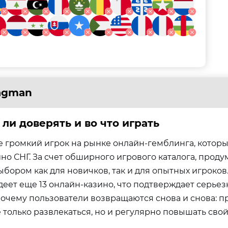
agman
 ли доверять и во что играть
е громкий игрок на рынке онлайн-гемблинга, который
о СНГ. За счет обширного игрового каталога, прод
ыбором как для новичков, так и для опытных игроков
ладеет еще 13 онлайн-казино, что подтверждает серье
почему пользователи возвращаются снова и снова: 
только развлекаться, но и регулярно повышать свой