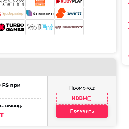
 FS при
Промокод:
NDBM
с. вывод:
Получить
т