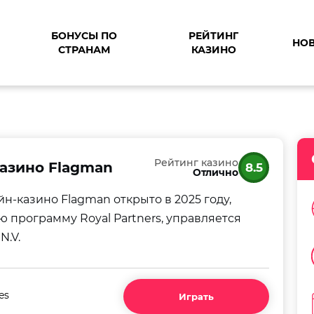
БОНУСЫ ПО
РЕЙТИНГ
НО
СТРАНАМ
КАЗИНО
Рейтинг казино
азино Flagman
8.5
Отлично
-казино Flagman открыто в 2025 году,
ю программу Royal Partners, управляется
N.V.
es
Играть