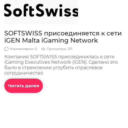
SOFTSWISS присоединяется к сети
iGEN Malta iGaming Network
Комментарии: 0
Просмотры: 271
Компания SOFTSWISS присоединилась к сети
iGaming Executives Network (iGEN). Сделано это
было в стремлении углубить отраслевое
сотрудничество
Читать далее