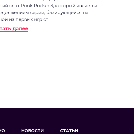
вый слот Punk Rocker 3, который является
одолжением серии, базирующейся на
ной из первых игр ст
тать далее
НО
НОВОСТИ
СТАТЬИ