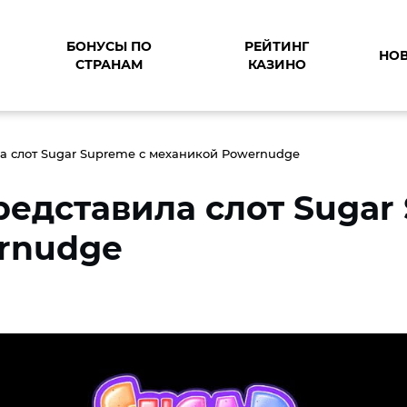
БОНУСЫ ПО
РЕЙТИНГ
НО
СТРАНАМ
КАЗИНО
ла слот Sugar Supreme с механикой Powernudge
редставила слот Sugar
rnudge