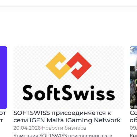
ют
SOFTSWISS присоединяется к
Со
т
сети iGEN Malta iGaming Network
о
20.04.2026
Новости бизнеса
09
Компания SOFTSWISS присоединилась к
Ко