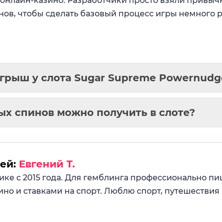
 онлайн-казино. Разработчики просто взяли привыч
нов, чтобы сделать базовый процесс игры немного 
грыш у слота Sugar Supreme Powernudg
ых спинов можно получить в слоте?
тей:
Евгений Т.
ке с 2015 года. Для гемблинга профессионально пи
но и ставками на спорт. Люблю спорт, путешествия