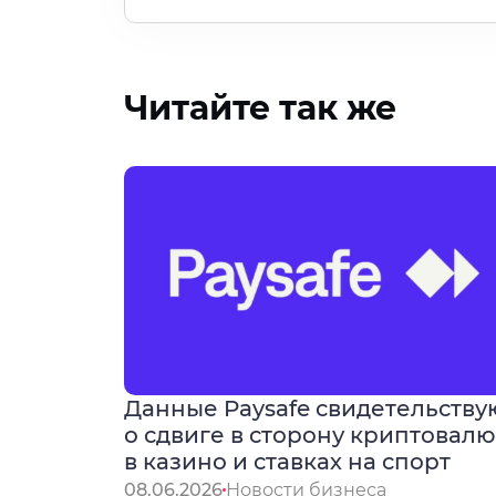
Читайте так же
Данные Paysafe свидетельству
о сдвиге в сторону криптовалю
в казино и ставках на спорт
08.06.2026
Новости бизнеса