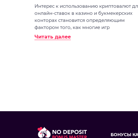
Интерес к использованию криптовалют д
онлайн-ставок в казино и букмекерских
конторах становится определяющим
фактором того, как многие игр
Читать далее
БОНУСЫ К