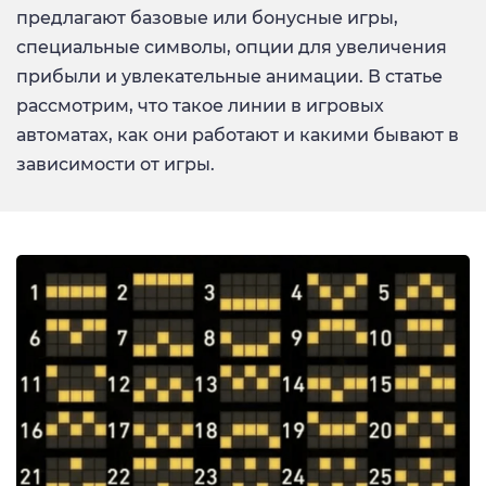
предлагают базовые или бонусные игры,
специальные символы, опции для увеличения
прибыли и увлекательные анимации. В статье
рассмотрим, что такое линии в игровых
автоматах, как они работают и какими бывают в
зависимости от игры.