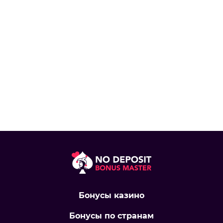
Бонусы казино
Бонусы по странам