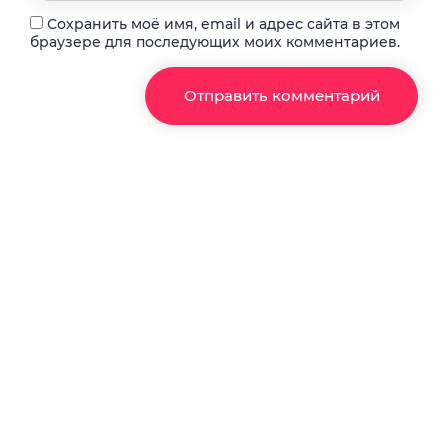
Сохранить моё имя, email и адрес сайта в этом
браузере для последующих моих комментариев.