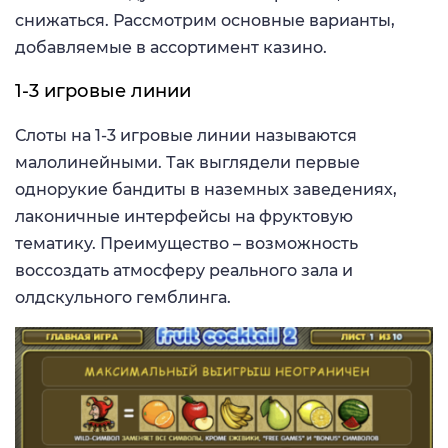
снижаться. Рассмотрим основные варианты,
добавляемые в ассортимент казино.
1-3 игровые линии
Слоты на 1-3 игровые линии называются
малолинейными. Так выглядели первые
однорукие бандиты в наземных заведениях,
лаконичные интерфейсы на фруктовую
тематику. Преимущество – возможность
воссоздать атмосферу реального зала и
олдскульного гемблинга.