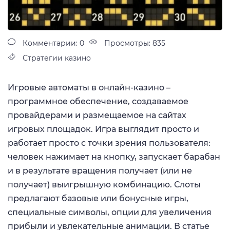
Комментарии: 0
Просмотры: 835
Стратегии казино
Игровые автоматы в онлайн-казино –
программное обеспечение, создаваемое
провайдерами и размещаемое на сайтах
игровых площадок. Игра выглядит просто и
работает просто с точки зрения пользователя:
человек нажимает на кнопку, запускает барабан
и в результате вращения получает (или не
получает) выигрышную комбинацию. Слоты
предлагают базовые или бонусные игры,
специальные символы, опции для увеличения
прибыли и увлекательные анимации. В статье