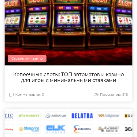
Стратегии казино
Копеечные слоты: ТОП автоматов и казино
для игры с минимальными ставками
Комментарии: 0
Просмотры: 816