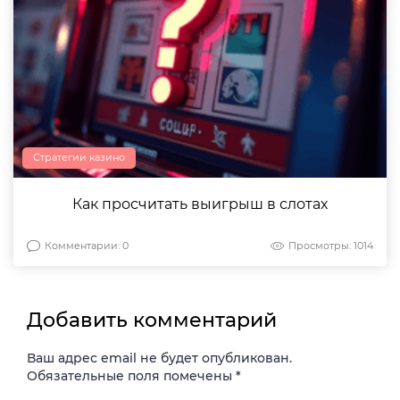
Стратегии казино
Как просчитать выигрыш в слотах
Комментарии: 0
Просмотры: 1014
Добавить комментарий
Ваш адрес email не будет опубликован.
Обязательные поля помечены
*