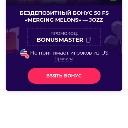
БЕЗДЕПОЗИТНЫЙ БОНУС 50 FS
«MERGING MELONS» — JOZZ
ПРОМОКОД:
BONUSMASTER
Не принимает игроков из US
Правила
ВЗЯТЬ БОНУС