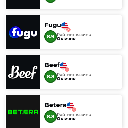
Fugu
Рейтинг казино
8.9
Отлично
Beef
Рейтинг казино
8.8
Отлично
Betera
Рейтинг казино
8.8
Отлично