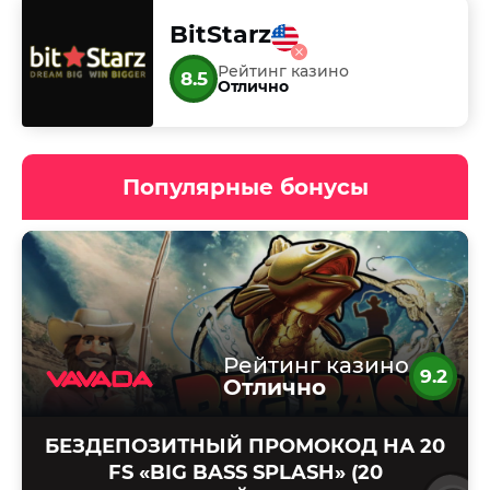
BitStarz
Рейтинг казино
8.5
Отлично
Популярные бонусы
Рейтинг казино
9.2
Отлично
БЕЗДЕПОЗИТНЫЙ ПРОМОКОД НА 20
FS «BIG BASS SPLASH» (20