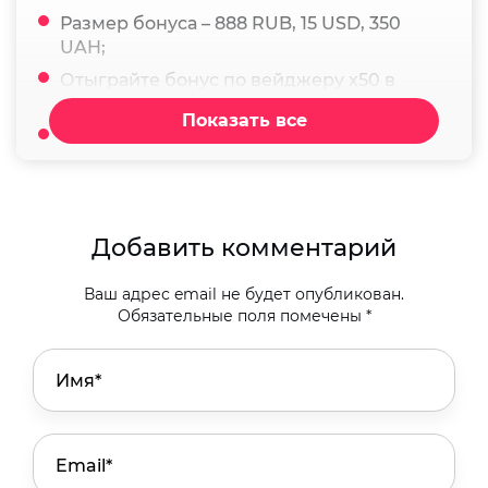
Размер бонуса – 888 RUB, 15 USD, 350
UAH;
Отыграйте бонус по вейджеру x50 в
течение 3 дней с момента получения;
Показать все
Максимальная сумма вывода с бонуса –
1000 RUB, 15 EUR, 350 UAH.
Добавить комментарий
Ваш адрес email не будет опубликован.
Обязательные поля помечены
*