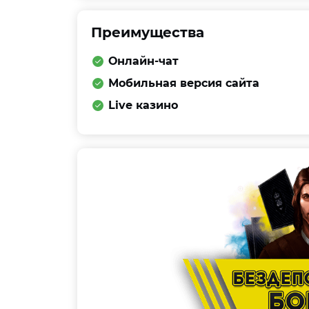
Преимущества
Онлайн-чат
Мобильная версия сайта
Live казино