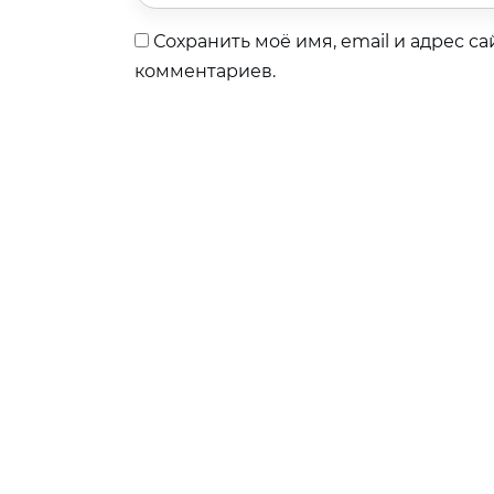
Сохранить моё имя, email и адрес с
комментариев.