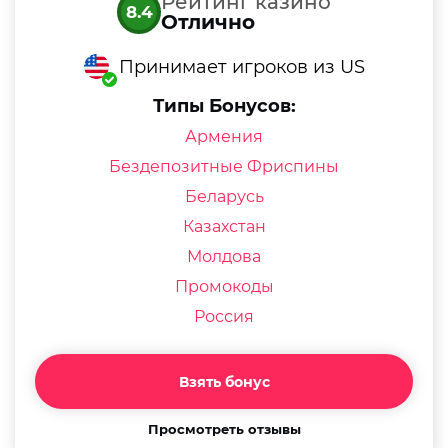
Рейтинг казино
8.4
Отлично
Принимает игроков из US
Типы Бонусов:
Армения
Бездепозитные Фриспины
Беларусь
Казахстан
Молдова
Промокоды
Россия
Взять бонус
Просмотреть отзывы