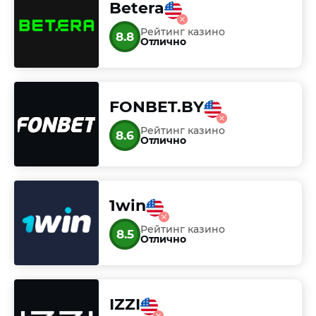
Betera
Рейтинг казино
8.8
Отлично
FONBET.BY
Рейтинг казино
8.6
Отлично
1win
Рейтинг казино
8.5
Отлично
IZZI