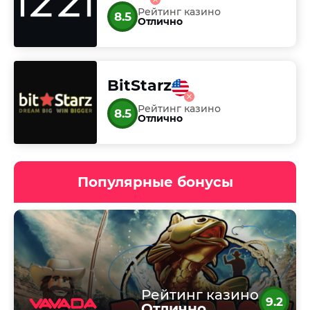
Рейтинг казино
8.5
Отлично
BitStarz
Рейтинг казино
8.5
Отлично
Популярные бонусы
Рейтинг казино
9.2
Отлично