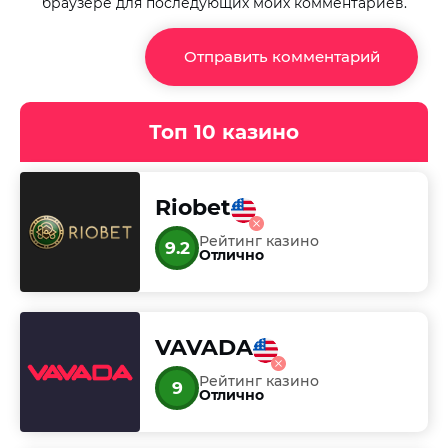
браузере для последующих моих комментариев.
Топ 10 казино
Riobet
Рейтинг казино
9.2
Отлично
VAVADA
Рейтинг казино
9
Отлично