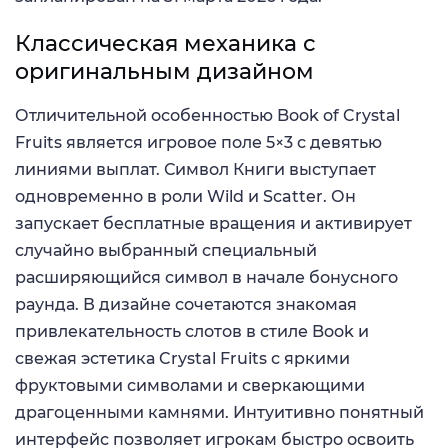
Классическая механика с
оригинальным дизайном
Отличительной особенностью Book of Crystal
Fruits является игровое поле 5×3 с девятью
линиями выплат. Символ Книги выступает
одновременно в роли Wild и Scatter. Он
запускает бесплатные вращения и активирует
случайно выбранный специальный
расширяющийся символ в начале бонусного
раунда. В дизайне сочетаются знакомая
привлекательность слотов в стиле Book и
свежая эстетика Crystal Fruits с яркими
фруктовыми символами и сверкающими
драгоценными камнями. Интуитивно понятный
интерфейс позволяет игрокам быстро освоить