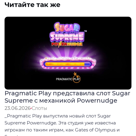
Читайте так же
Pragmatic Play представила слот Sugar
Supreme с механикой Powernudge
23.06.2026
Слоты
_Pragmatic Play выпустила новый слот Sugar
Supreme Powernudge. Эта студия уже известна
игрокам по таким играм, как Gates of Olympus и