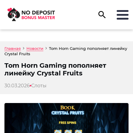
Главная
Новости
Tom Horn Gaming пополняет линейку
Crystal Fruits
Tom Horn Gaming пополняет
линейку Crystal Fruits
30.03.2026
Слоты