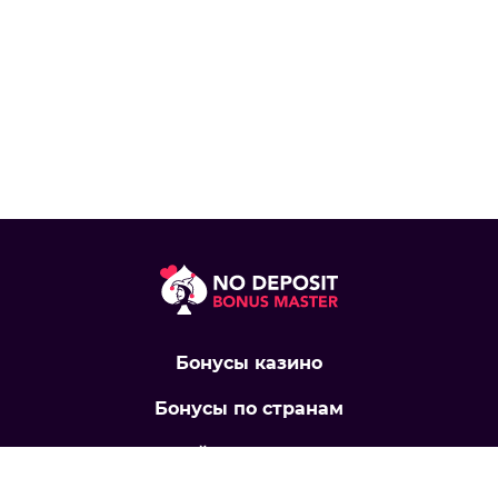
Бонусы казино
Бонусы по странам
Рейтинг казино