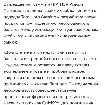
В преддверии саммита HIPTHER Prague
Лапидес поделился своими соображениями о
подходе Tom Horn Gaming к разработке своих
продуктов. Он подчеркнул необходимость
баланса между инновациями и узнаваемостью,
чтобы игры находили отклик на различных
рынках.
«Долголетие в этой индустрии зависит от
баланса и искренней веры в то, что вы делаете.
Студии, которые остаются на плаву, готовы
экспериментировать и пробовать новое,
сохраняя при этом верность своим основным
принципам», — сказал Лапидес. Он подчеркнул
необходимость совершенствования
проверенных форматов и внедрения новых
механик, таких как QuickX™, для повышения