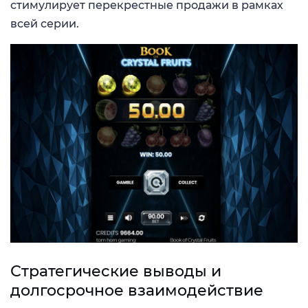
стимулирует перекрестные продажи в рамках
всей серии.
Стратегические выводы и
долгосрочное взаимодействие