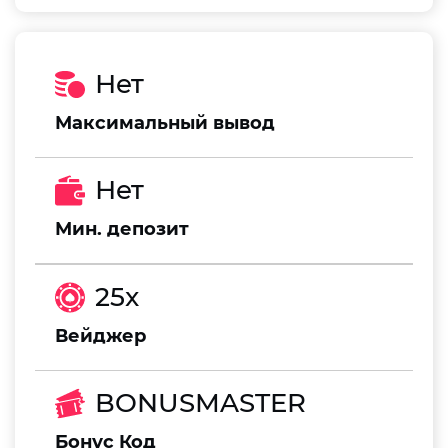
Нет
Максимальный вывод
Нет
Мин. депозит
25x
Вейджер
BONUSMASTER
Бонус Код