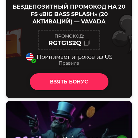
БЕЗДЕПОЗИТНЫЙ ПРОМОКОД НА 20
FS «BIG BASS SPLASH» (20
АКТИВАЦИЙ) — VAVADA
ПРОМОКОД:
RGTG1S2Q
Принимает игроков из US
Правила
ВЗЯТЬ БОНУС