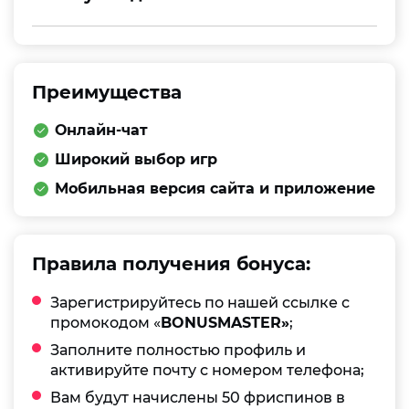
Преимущества
Онлайн-чат
Широкий выбор игр
Мобильная версия сайта и приложение
Правила получения бонуса:
Зарегистрируйтесь по нашей ссылке с
промокодом «
BONUSMASTER»
;
Заполните полностью профиль и
активируйте почту с номером телефона;
Вам будут начислены 50 фриспинов в