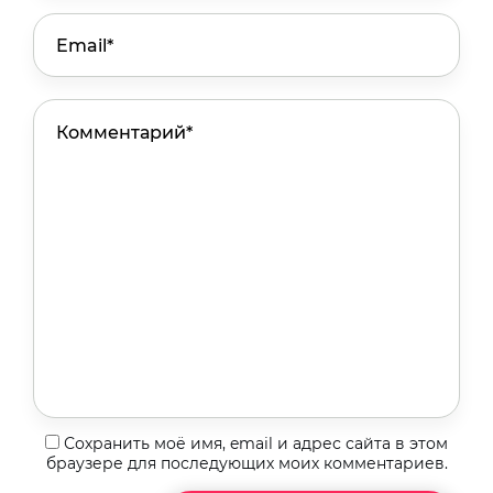
Сохранить моё имя, email и адрес сайта в этом
браузере для последующих моих комментариев.