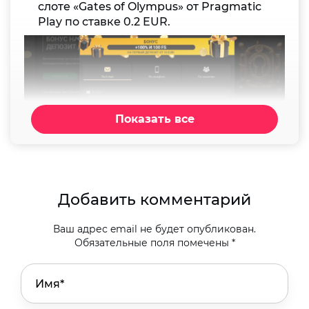
слоте «Gates of Olympus» от Pragmatic
Play по ставке 0.2 EUR.
Показать все
Добавить комментарий
Ваш адрес email не будет опубликован.
Обязательные поля помечены
*