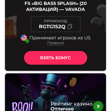
FS «BIG BASS SPLASH» (20
АКТИВАЦИЙ) — VAVADA
ПРОМОКОД:
RGTG1S2Q
Принимает игроков из US
Правила
ВЗЯТЬ БОНУС
Рейтинг казино
9
Отлично