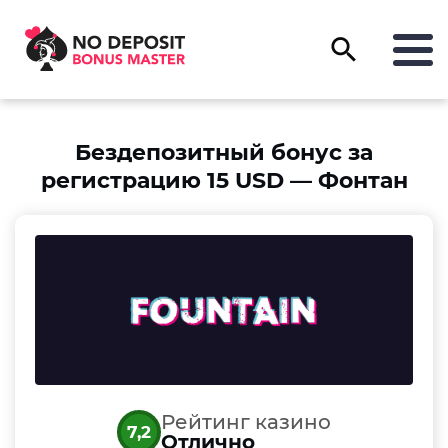
Бездепозитный бонус за
регистрацию 15 USD — Фонтан
Рейтинг казино
7,2
Отлично