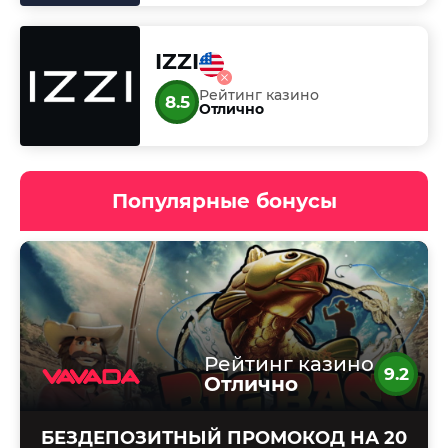
IZZI
Рейтинг казино
8.5
Отлично
Популярные бонусы
Рейтинг казино
9.2
Отлично
БЕЗДЕПОЗИТНЫЙ ПРОМОКОД НА 20