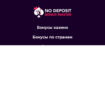
Бонусы казино
Бонусы по странам
Рейтинг казино
Новости
Статьи
Сайт NoDepositBonusMaster не предоставляет никакие игры на
деньги, не призывает к игре и носит исключительно
информационный характер.