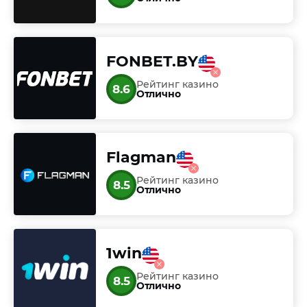
FONBET.BY
Рейтинг казино
8.6
Отлично
Flagman
Рейтинг казино
8.5
Отлично
1win
Рейтинг казино
8.5
Отлично