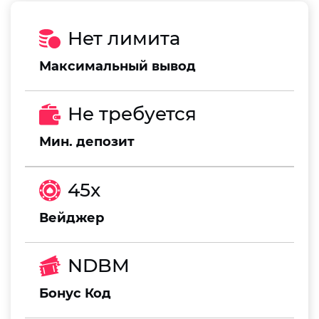
Нет лимита
Максимальный вывод
Не требуется
Мин. депозит
45x
Вейджер
NDBM
Бонус Код