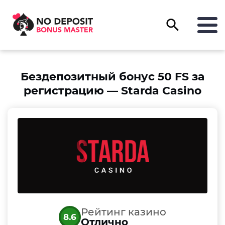
Бездепозитный бонус 50 FS за
регистрацию — Starda Casino
Рейтинг казино
8.6
Отлично