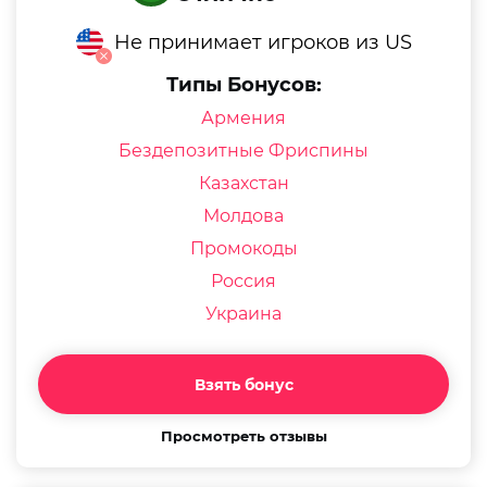
Не принимает игроков из US
Типы Бонусов:
Армения
Бездепозитные Фриспины
Казахстан
Молдова
Промокоды
Россия
Украина
Взять бонус
Просмотреть отзывы