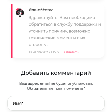
BonusMaster
Здравствуйте! Вам необходимо
обратиться в службу поддержки и
уточнить причину, возможно
технические моменты с их
Бездепозитный бонус за
стороны.
регистрацию в казино Starda: 50
18 марта 2023 в 15:17
Ответить
фриспинов в топ слотах
Бездепозитные подарки – это одно из
самых лакомых поощрений среди
Добавить комментарий
современных гемблеров. Основная
прелесть в том, что для их получения
Ваш адрес email не будет опубликован.
совсем не нужно вносить свои деньги на
Обязательные поля помечены
*
счет. Многие игорные площадки взяли
данный прием себе на
вооружение. Официальный сайт Starda
Casino предлагает своим новым клиентам и