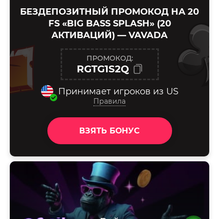
БЕЗДЕПОЗИТНЫЙ ПРОМОКОД НА 20
FS «BIG BASS SPLASH» (20
АКТИВАЦИЙ) — VAVADA
ПРОМОКОД:
RGTG1S2Q
Принимает игроков из US
Правила
ВЗЯТЬ БОНУС