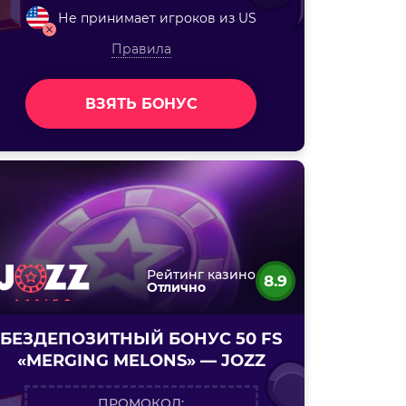
Не принимает игроков из US
Правила
ВЗЯТЬ БОНУС
Рейтинг казино
8.9
Отлично
БЕЗДЕПОЗИТНЫЙ БОНУС 50 FS
«MERGING MELONS» — JOZZ
ПРОМОКОД: