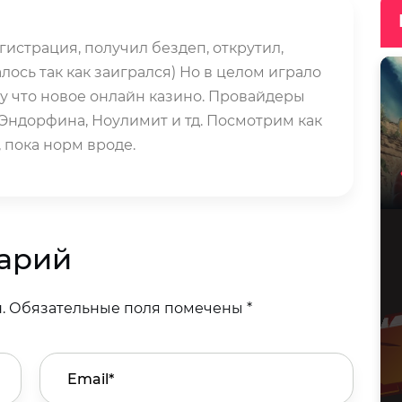
гистрация, получил бездеп, открутил,
лось так как заигрался) Но в целом играло
му что новое онлайн казино. Провайдеры
 Эндорфина, Ноулимит и тд. Посмотрим как
 пока норм вроде.
арий
.
Обязательные поля помечены
*
 MARTIN Casino — как получить 50
ать без вложений? Тогда обратите внимание