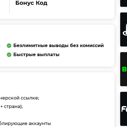
Бонус Код
и
Безлимитные выводы без комиссий
Быстрые выплаты
нерской ссылке;
 страна);
ублирующие аккаунты