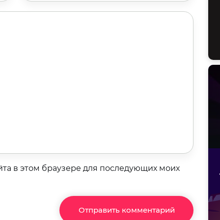
нную площадку с 11 000+ играми и щедрыми
бездепозитный бонус — 50 фриспинов по
ивировать сразу после регистрации. В
ься этим предложением, какие игры
иях можно вывести выигрыш.
оступно новым игрокам
шиеся в MARTIN Casino, получают доступ к
 предложения основных из них.
длагает:
M.
ocatra, Gates of Olympus, Book of Cats и
айта в этом браузере для последующих моих
не ограничен.