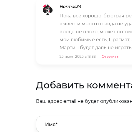
Normas34
Пока всё хорошо, быстрая ре
вывести много правда не уда
вроде не плохо, может пото
мои любимые есть, Прагмат,
Мартин будет дальше играть,
25 июня 2025 в 13:33
Ответить
Добавить коммент
Ваш адрес email не будет опубликован
Новый бездепозитный бонус от
фриспинов бесплатно
Ищете казино, где можно начать игр