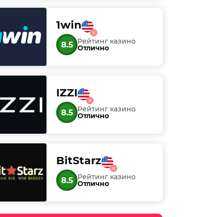
1win
Рейтинг казино
8.5
Отлично
IZZI
Рейтинг казино
8.5
Отлично
BitStarz
Рейтинг казино
8.5
Отлично