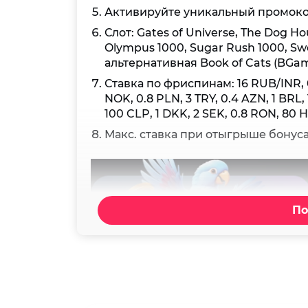
Активируйте уникальный промок
Слот: Gates of Universe, The Dog Ho
Olympus 1000, Sugar Rush 1000, Sw
альтернативная Book of Cats (BGam
Ставка по фриспинам: 16 RUB/INR,
NOK, 0.8 PLN, 3 TRY, 0.4 AZN, 1 BRL,
100 CLP, 1 DKK, 2 SEK, 0.8 RON, 80 H
Макс. ставка при отыгрыше бонуса
По