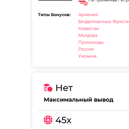
Типы Бонусов:
Армения
Бездепозитные Фрисп
Казахстан
Молдова
Промокоды
Россия
Украина
Нет
Максимальный вывод
45х