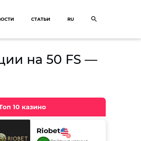
ВОСТИ
СТАТЬИ
RU
ции на 50 FS —
Топ 10 казино
Riobet