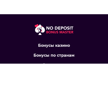
Бонусы казино
Бонусы по странам
Рейтинг казино
Новости
Статьи