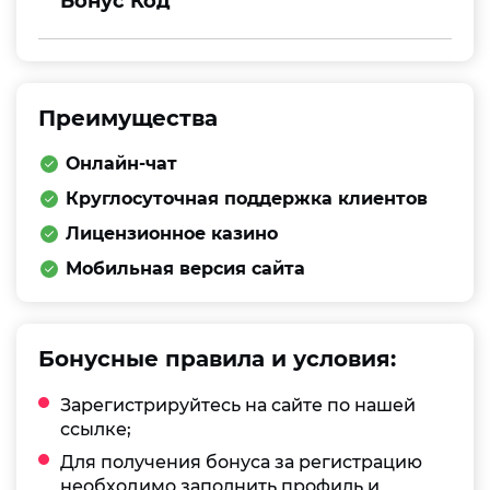
Бонус Код
Преимущества
Онлайн-чат
Круглосуточная поддержка клиентов
Лицензионное казино
Мобильная версия сайта
Бонусные правила и условия:
Зарегистрируйтесь на сайте по нашей
ссылке;
Для получения бонуса за регистрацию
необходимо заполнить профиль и