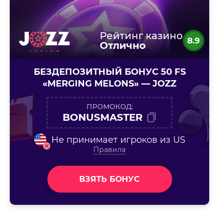
Рейтинг казино
8.9
Отлично
БЕЗДЕПОЗИТНЫЙ БОНУС 50 FS
«MERGING MELONS» — JOZZ
ПРОМОКОД:
BONUSMASTER
Не принимает игроков из US
Правила
ВЗЯТЬ БОНУС