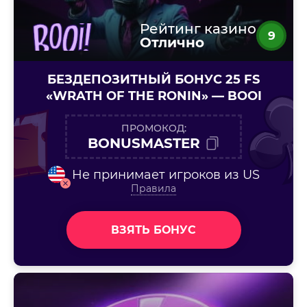
Рейтинг казино
9
Отлично
БЕЗДЕПОЗИТНЫЙ БОНУС 25 FS
«WRATH OF THE RONIN» — BOOI
ПРОМОКОД:
BONUSMASTER
Не принимает игроков из US
Правила
ВЗЯТЬ БОНУС