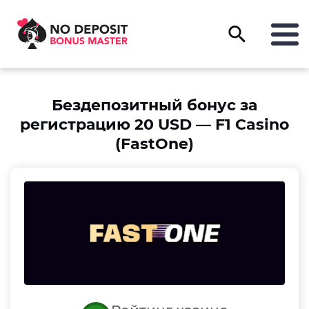
Бездепозитный бонус за
регистрацию 20 USD — F1 Casino
(FastOne)